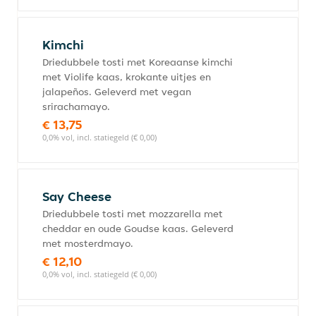
Kimchi
Driedubbele tosti met Koreaanse kimchi
met Violife kaas, krokante uitjes en
jalapeños. Geleverd met vegan
srirachamayo.
€ 13,75
0,0% vol, incl. statiegeld (€ 0,00)
Say Cheese
Driedubbele tosti met mozzarella met
cheddar en oude Goudse kaas. Geleverd
met mosterdmayo.
€ 12,10
0,0% vol, incl. statiegeld (€ 0,00)