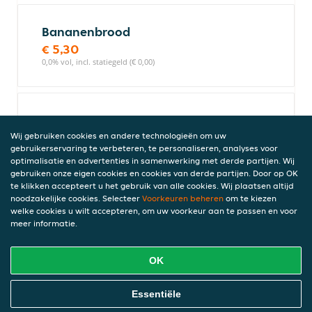
Bananenbrood
€ 5,30
0,0% vol, incl. statiegeld (€ 0,00)
Brownie Chocolade
€ 3,50
Wij gebruiken cookies en andere technologieën om uw
gebruikerservaring te verbeteren, te personaliseren, analyses voor
0,0% vol, incl. statiegeld (€ 0,00)
optimalisatie en advertenties in samenwerking met derde partijen. Wij
gebruiken onze eigen cookies en cookies van derde partijen. Door op OK
te klikken accepteert u het gebruik van alle cookies. Wij plaatsen altijd
noodzakelijke cookies. Selecteer
Voorkeuren beheren
om te kiezen
Lemon Poppy Muffin
welke cookies u wilt accepteren, om uw voorkeur aan te passen en voor
meer informatie.
€ 5,28
0,0% vol, incl. statiegeld (€ 0,00)
OK
Online Eten Bestellen
Essentiële